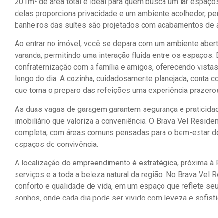
201m² de área total é ideal para quem busca um lar espaço
delas proporciona privacidade e um ambiente acolhedor, per
banheiros das suítes são projetados com acabamentos de a
Ao entrar no imóvel, você se depara com um ambiente aberto
varanda, permitindo uma interação fluida entre os espaços.
confraternização com a família e amigos, oferecendo vist
longo do dia. A cozinha, cuidadosamente planejada, conta 
que torna o preparo das refeições uma experiência prazero
As duas vagas de garagem garantem segurança e praticidad
imobiliário que valoriza a conveniência. O Brava Vel Resid
completa, com áreas comuns pensadas para o bem-estar dos
espaços de convivência.
A localização do empreendimento é estratégica, próxima à P
serviços e a toda a beleza natural da região. No Brava Vel R
conforto e qualidade de vida, em um espaço que reflete seu
sonhos, onde cada dia pode ser vivido com leveza e sofisti