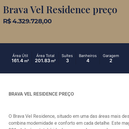
Brava Vel Residence preço
R$ 4.329.728,00
Área Útil
Área Total
Suítes
Banheiros
Garagem
161.4
201.83
3
4
2
m²
m²
BRAVA VEL RESIDENCE PREÇO
O Brava Vel Residence, situado em uma das áreas mais des
combina modernidade e conforto em cada detalhe. Este mag