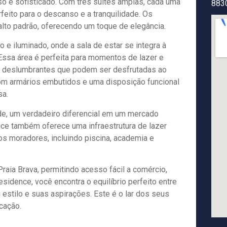
so e sofisticado. Com três suítes amplas, cada uma
883
feito para o descanso e a tranquilidade. Os
lto padrão, oferecendo um toque de elegância.
 e iluminado, onde a sala de estar se integra à
 Essa área é perfeita para momentos de lazer e
as deslumbrantes que podem ser desfrutadas ao
com armários embutidos e uma disposição funcional
sa.
e, um verdadeiro diferencial em um mercado
ence também oferece uma infraestrutura de lazer
 moradores, incluindo piscina, academia e
raia Brava, permitindo acesso fácil a comércio,
esidence, você encontra o equilíbrio perfeito entre
 estilo e suas aspirações. Este é o lar dos seus
cação.