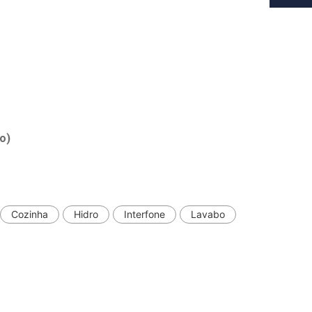
o)
Cozinha
Hidro
Interfone
Lavabo