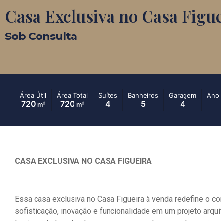
Casa Exclusiva no Casa Figu
Sob Consulta
Área Útil
Área Total
Suítes
Banheiros
Garagem
Ano 
720
720
4
5
4
m²
m²
CASA EXCLUSIVA NO CASA FIGUEIRA
Essa casa exclusiva no Casa Figueira à venda redefine o co
sofisticação, inovação e funcionalidade em um projeto arqui