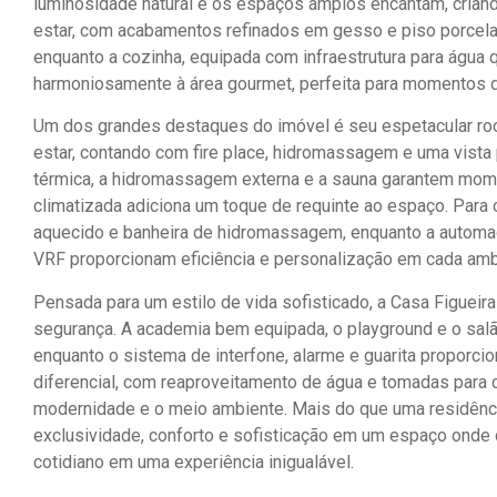
luminosidade natural e os espaços amplos encantam, criand
estar, com acabamentos refinados em gesso e piso porcelan
enquanto a cozinha, equipada com infraestrutura para água 
harmoniosamente à área gourmet, perfeita para momentos d
Um dos grandes destaques do imóvel é seu espetacular roo
estar, contando com fire place, hidromassagem e uma vista
térmica, a hidromassagem externa e a sauna garantem mom
climatizada adiciona um toque de requinte ao espaço. Para
aquecido e banheira de hidromassagem, enquanto a automaç
VRF proporcionam eficiência e personalização em cada amb
Pensada para um estilo de vida sofisticado, a Casa Figueir
segurança. A academia bem equipada, o playground e o salão
enquanto o sistema de interfone, alarme e guarita proporci
diferencial, com reaproveitamento de água e tomadas para 
modernidade e o meio ambiente. Mais do que uma residência
exclusividade, conforto e sofisticação em um espaço onde c
cotidiano em uma experiência inigualável.