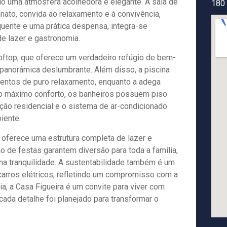
o uma atmosfera acolhedora e elegante. A sala de
180
ato, convida ao relaxamento e à convivência,
quente e uma prática despensa, integra-se
e lazer e gastronomia.
ftop, que oferece um verdadeiro refúgio de bem-
 panorâmica deslumbrante. Além disso, a piscina
entos de puro relaxamento, enquanto a adega
 o máximo conforto, os banheiros possuem piso
ão residencial e o sistema de ar-condicionado
iente.
a oferece uma estrutura completa de lazer e
 de festas garantem diversão para toda a família,
ona tranquilidade. A sustentabilidade também é um
carros elétricos, refletindo um compromisso com a
, a Casa Figueira é um convite para viver com
ada detalhe foi planejado para transformar o