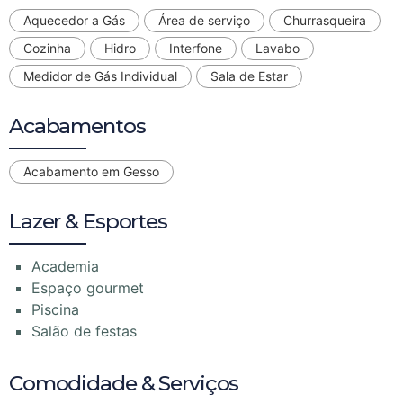
Aquecedor a Gás
Área de serviço
Churrasqueira
Cozinha
Hidro
Interfone
Lavabo
Medidor de Gás Individual
Sala de Estar
Acabamentos
Acabamento em Gesso
Lazer & Esportes
Academia
Espaço gourmet
Piscina
Salão de festas
Comodidade & Serviços