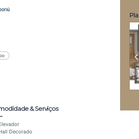
boriú
Pla
bo
modidade & Serviços
Elevador
Hall Decorado