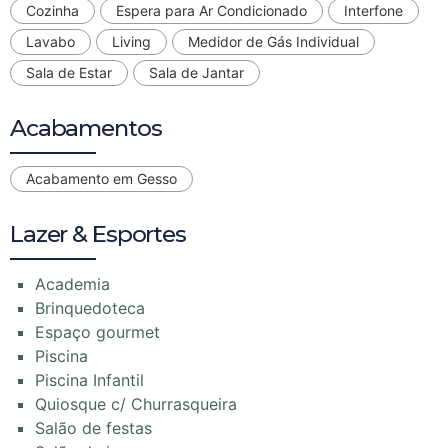
Cozinha
Espera para Ar Condicionado
Interfone
Lavabo
Living
Medidor de Gás Individual
Sala de Estar
Sala de Jantar
Acabamentos
Acabamento em Gesso
Lazer & Esportes
Academia
Brinquedoteca
Espaço gourmet
Piscina
Piscina Infantil
Quiosque c/ Churrasqueira
Salão de festas