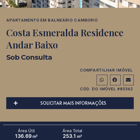
APARTAMENTO
EM
BALNEÁRIO CAMBORIÚ
Costa Esmeralda Residence
Andar Baixo
Sob Consulta
COMPARTILHAR IMÓVEL
CÓD. DO IMÓVEL #85362
SOLICITAR MAIS INFORMAÇÕES
Área Útil
Área Total
136.69
253.1
m²
m²