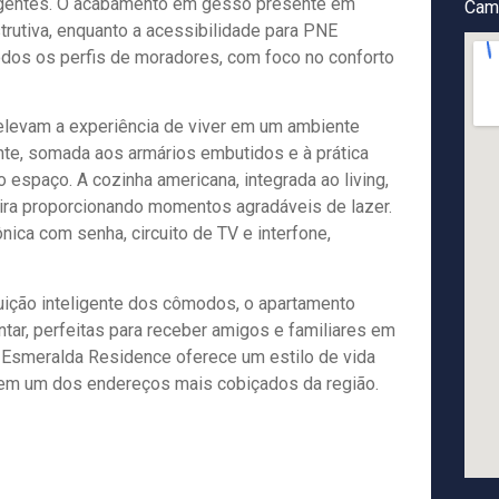
igentes. O acabamento em gesso presente em
Cam
trutiva, enquanto a acessibilidade para PNE
odos os perfis de moradores, com foco no conforto
elevam a experiência de viver em um ambiente
nte, somada aos armários embutidos e à prática
o espaço. A cozinha americana, integrada ao living,
ueira proporcionando momentos agradáveis de lazer.
ica com senha, circuito de TV e interfone,
ição inteligente dos cômodos, o apartamento
ntar, perfeitas para receber amigos e familiares em
 Esmeralda Residence oferece um estilo de vida
 em um dos endereços mais cobiçados da região.