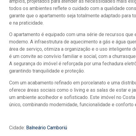
amplos, projetados para atender às necessidades mais ex
todos os ambientes reflete o cuidado com a qualidade cons
garante que o apartamento seja totalmente adaptado para t
e na praticidade.
O apartamento é equipado com uma série de recursos que 
moderno. A infraestrutura de aquecimento a gás e água que
área de serviço, otimiza a organização e o uso inteligente d
é um convite ao convívio familiar e social, com a churrasq
A segurança do imóvel é reforçada por uma fechadura eletrôn
garantindo tranquilidade e proteção.
Com um acabamento refinado em porcelanato e uma distribu
oferece áreas sociais como o living e as salas de estar e ja
um ambiente acolhedor e sofisticado. Este imóvel no Costa
único, combinando modernidade, funcionalidade e conforto
Cidade:
Balneário Camboriú