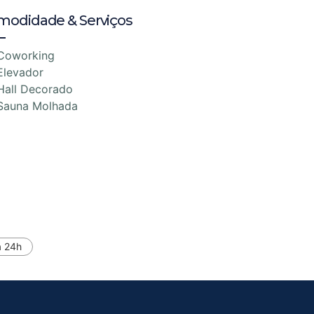
modidade & Serviços
Coworking
Elevador
Hall Decorado
Sauna Molhada
a 24h