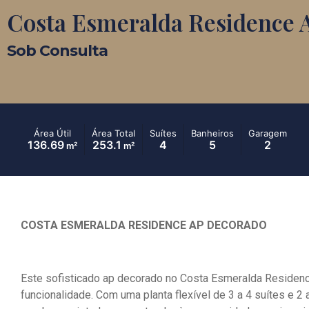
Costa Esmeralda Residence 
Sob Consulta
Área Útil
Área Total
Suítes
Banheiros
Garagem
136.69
253.1
4
5
2
m²
m²
COSTA ESMERALDA RESIDENCE AP DECORADO
Este sofisticado ap decorado no Costa Esmeralda Residenc
funcionalidade. Com uma planta flexível de 3 a 4 suítes e 