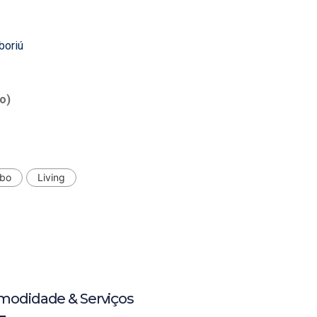
boriú
o)
bo
Living
modidade & Serviços