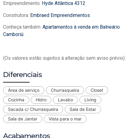
Empreendimento:
Hyde Atlântica 4312
Construtora:
Embraed Empreendimentos
Conheça também:
Apartamentos à venda em Balneário
Camboriú
(Os valores estão sujeitos á alteração sem aviso prévio)
Diferenciais
Área de serviço
Churrasqueira
Closet
Cozinha
Hidro
Lavabo
Living
Sacada c/ Churrasqueira
Sala de Estar
Sala de Jantar
Vista para o mar
Acabamentos