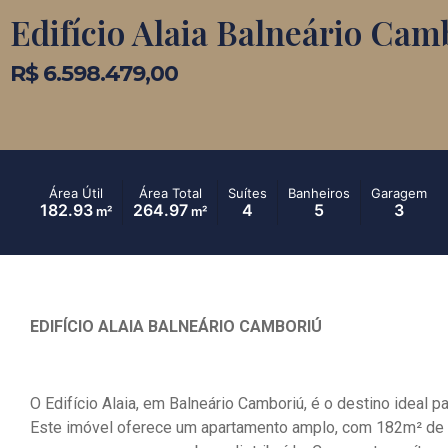
Edifício Alaia Balneário Cam
R$ 6.598.479,00
Área Útil
Área Total
Suítes
Banheiros
Garagem
182.93
264.97
4
5
3
m²
m²
EDIFÍCIO ALAIA BALNEÁRIO CAMBORIÚ
O Edifício Alaia, em Balneário Camboriú, é o destino ideal 
Este imóvel oferece um apartamento amplo, com 182m² de á