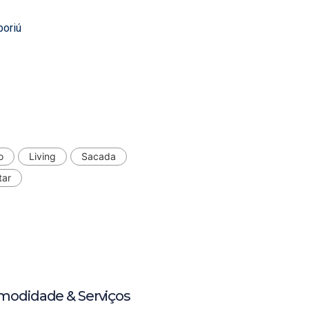
boriú
o
Living
Sacada
tar
modidade & Serviços