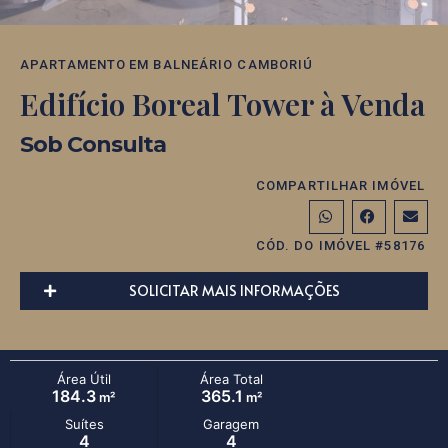
APARTAMENTO
EM
BALNEÁRIO CAMBORIÚ
Edifício Boreal Tower à Venda
Sob Consulta
COMPARTILHAR IMÓVEL
CÓD. DO IMÓVEL #58176
SOLICITAR MAIS INFORMAÇÕES
Área Útil
Área Total
184.3
365.1
m²
m²
Suítes
Garagem
4
4