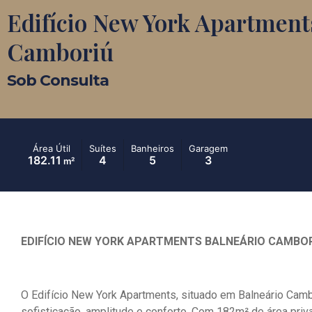
Edifício New York Apartment
Camboriú
Sob Consulta
Área Útil
Suítes
Banheiros
Garagem
182.11
4
5
3
m²
EDIFÍCIO NEW YORK APARTMENTS BALNEÁRIO CAMBO
O Edifício New York Apartments, situado em Balneário Cam
sofisticação, amplitude e conforto. Com 182m² de área priv