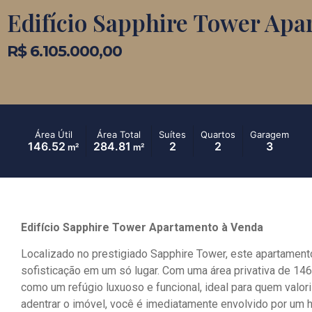
Edifício Sapphire Tower Apa
R$ 6.105.000,00
Área Útil
Área Total
Suítes
Quartos
Garagem
146.52
284.81
2
2
3
m²
m²
Edifício Sapphire Tower Apartamento à Venda
Localizado no prestigiado Sapphire Tower, este apartamento
sofisticação em um só lugar. Com uma área privativa de 146
como um refúgio luxuoso e funcional, ideal para quem valori
adentrar o imóvel, você é imediatamente envolvido por um h