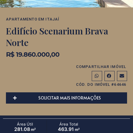
APARTAMENTO
EM
ITAJAÍ
Edifício Scenarium Brava
Norte
R$ 19.860.000,00
COMPARTILHAR IMÓVEL
CÓD. DO IMÓVEL #64646
SOLICITAR MAIS INFORMAÇÕES
Área Útil
Área Total
281.08
463.91
m²
m²