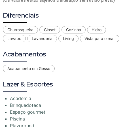
(Os valores estão sujeitos á alteração sem aviso prévio)
Diferenciais
Churrasqueira
Closet
Cozinha
Hidro
Lavabo
Lavanderia
Living
Vista para o mar
Acabamentos
Acabamento em Gesso
Lazer & Esportes
Academia
Brinquedoteca
Espaço gourmet
Piscina
Playground