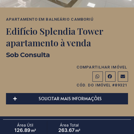
APARTAMENTO
EM
BALNEÁRIO CAMBORIÚ
Edifício Splendia Tower
apartamento à venda
Sob Consulta
COMPARTILHAR IMÓVEL
CÓD. DO IMÓVEL #89321
SOLICITAR MAIS INFORMAÇÕES
Área Útil
Área Total
126.89
263.67
m²
m²