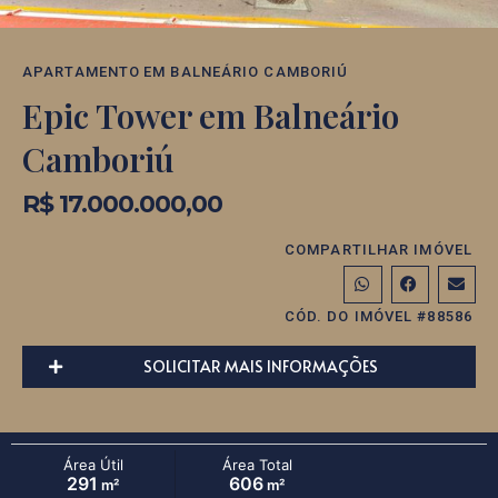
APARTAMENTO
EM
BALNEÁRIO CAMBORIÚ
Epic Tower em Balneário
Camboriú
R$ 17.000.000,00
COMPARTILHAR IMÓVEL
CÓD. DO IMÓVEL #88586
SOLICITAR MAIS INFORMAÇÕES
Área Útil
Área Total
291
606
m²
m²