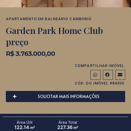
APARTAMENTO
EM
BALNEÁRIO CAMBORIÚ
Garden Park Home Club
preço
R$ 3.763.000,00
COMPARTILHAR IMÓVEL
CÓD. DO IMÓVEL #86055
SOLICITAR MAIS INFORMAÇÕES
Área Útil
Área Total
122.14
227.36
m²
m²