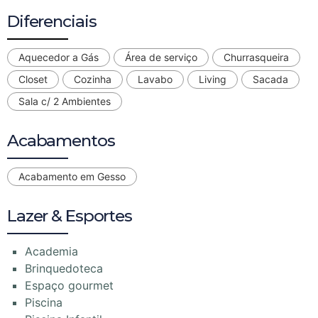
Diferenciais
Aquecedor a Gás
Área de serviço
Churrasqueira
Closet
Cozinha
Lavabo
Living
Sacada
Sala c/ 2 Ambientes
Acabamentos
Acabamento em Gesso
Lazer & Esportes
Academia
Brinquedoteca
Espaço gourmet
Piscina