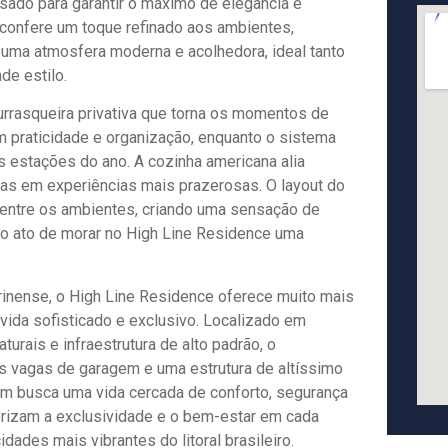
sado para garantir o máximo de elegância e
 confere um toque refinado aos ambientes,
a uma atmosfera moderna e acolhedora, ideal tanto
de estilo.
rrasqueira privativa que torna os momentos de
m praticidade e organização, enquanto o sistema
 estações do ano. A cozinha americana alia
anas em experiências mais prazerosas. O layout do
 entre os ambientes, criando uma sensação de
 o ato de morar no High Line Residence uma
rinense, o High Line Residence oferece muito mais
vida sofisticado e exclusivo. Localizado em
rais e infraestrutura de alto padrão, o
 vagas de garagem e uma estrutura de altíssimo
uem busca uma vida cercada de conforto, segurança
orizam a exclusividade e o bem-estar em cada
dades mais vibrantes do litoral brasileiro.