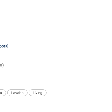
boriú
o)
ha
Lavabo
Living