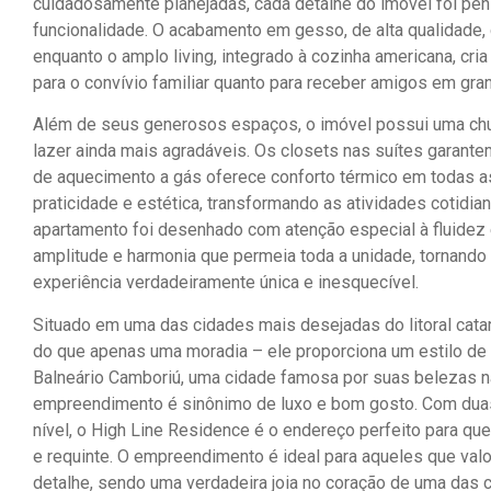
cuidadosamente planejadas, cada detalhe do imóvel foi pen
funcionalidade. O acabamento em gesso, de alta qualidade,
enquanto o amplo living, integrado à cozinha americana, cri
para o convívio familiar quanto para receber amigos em gran
Além de seus generosos espaços, o imóvel possui uma chu
lazer ainda mais agradáveis. Os closets nas suítes garante
de aquecimento a gás oferece conforto térmico em todas as
praticidade e estética, transformando as atividades cotidi
apartamento foi desenhado com atenção especial à fluidez
amplitude e harmonia que permeia toda a unidade, tornando
experiência verdadeiramente única e inesquecível.
Situado em uma das cidades mais desejadas do litoral cata
do que apenas uma moradia – ele proporciona um estilo de 
Balneário Camboriú, uma cidade famosa por suas belezas natu
empreendimento é sinônimo de luxo e bom gosto. Com duas
nível, o High Line Residence é o endereço perfeito para q
e requinte. O empreendimento é ideal para aqueles que val
detalhe, sendo uma verdadeira joia no coração de uma das ci