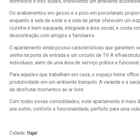
dormitório e três suítes, oferecendo um ambiente acolhedor 
Os acabamentos em gesso e o piso em porcelanato propor
enquanto a sala de estar e a sala de jantar oferecem um esp
cozinha é bem equipada, integrada à área social, e conta c
descontração com amigos e familiares.
O apartamento ainda possui características que garantem s
senha na porta de entrada e um circuito de TV. A infraestrut
individuais, além de uma área de serviço prática e funcional.
Para aqueles que trabalham em casa, o espaço home office 
produtividade em um ambiente tranquilo. A varanda e a saca
de desfrutar momentos ao ar livre.
Com todas essas comodidades, este apartamento é mais do
une estilo, conforto e funcionalidade, perfeito para uma vi
Cidade:
Itajaí