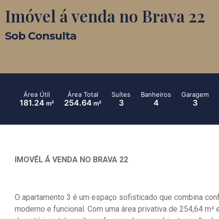
Imóvel á venda no Brava 22
Sob Consulta
Área Útil
Área Total
Suítes
Banheiros
Garagem
181.24
254.64
3
4
3
m²
m²
IMOVÉL Á VENDA NO BRAVA 22
O apartamento 3 é um espaço sofisticado que combina confo
moderno e funcional. Com uma área privativa de 254,64 m² 