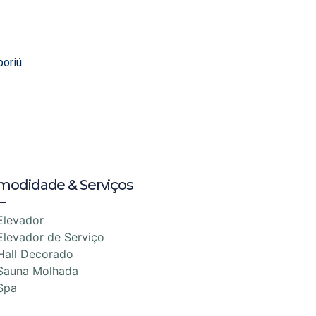
boriú
modidade & Serviços
Elevador
Elevador de Serviço
Hall Decorado
Sauna Molhada
Spa