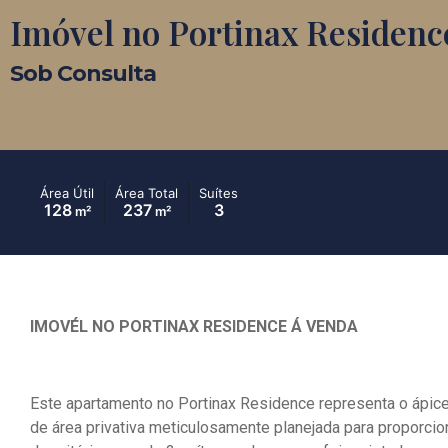
Imóvel no Portinax Residenc
Sob Consulta
Área Útil
Área Total
Suítes
128
237
3
m²
m²
IMOVÉL NO PORTINAX RESIDENCE Á VENDA
Este apartamento no Portinax Residence representa o ápice
de área privativa meticulosamente planejada para proporcio