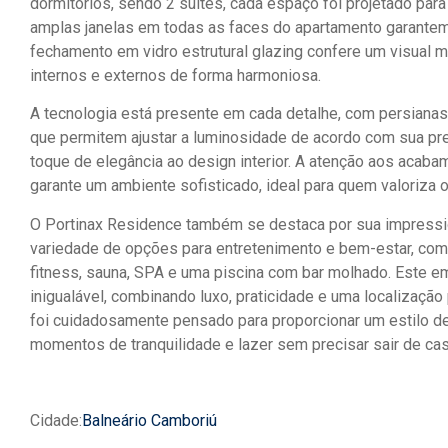
dormitórios, sendo 2 suítes, cada espaço foi projetado par
amplas janelas em todas as faces do apartamento garantem
fechamento em vidro estrutural glazing confere um visual 
internos e externos de forma harmoniosa.
A tecnologia está presente em cada detalhe, com persianas
que permitem ajustar a luminosidade de acordo com sua pr
toque de elegância ao design interior. A atenção aos acaba
garante um ambiente sofisticado, ideal para quem valoriza o 
O Portinax Residence também se destaca por sua impression
variedade de opções para entretenimento e bem-estar, como
fitness, sauna, SPA e uma piscina com bar molhado. Este 
inigualável, combinando luxo, praticidade e uma localização
foi cuidadosamente pensado para proporcionar um estilo de
momentos de tranquilidade e lazer sem precisar sair de cas
Cidade:
Balneário Camboriú