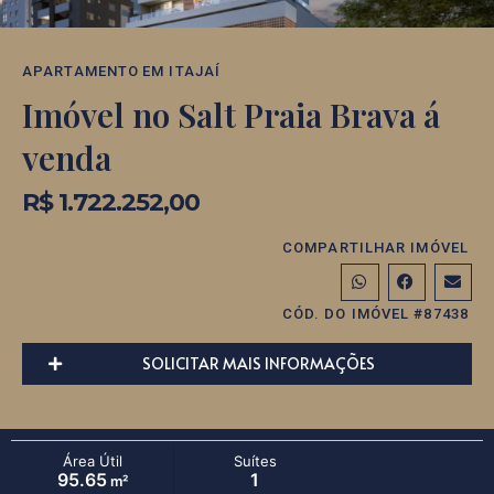
APARTAMENTO
EM
ITAJAÍ
Imóvel no Salt Praia Brava á
venda
R$ 1.722.252,00
COMPARTILHAR IMÓVEL
CÓD. DO IMÓVEL #87438
SOLICITAR MAIS INFORMAÇÕES
Área Útil
Suítes
95.65
1
m²