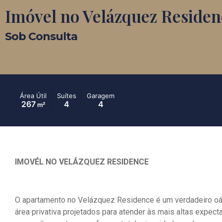
Imóvel no Velázquez Residen
Sob Consulta
Área Útil
Suítes
Garagem
267
4
4
m²
IMOVÉL NO VELÁZQUEZ RESIDENCE
O apartamento no Velázquez Residence é um verdadeiro oás
área privativa projetados para atender às mais altas expecta