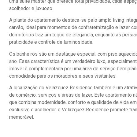
uma suíte master que oferece total privacidade, cada espa
acolhedor e luxuoso.
A planta do apartamento destaca-se pelo amplo living integ
carvão, ideal para momentos de confraternização e lazer co
dormitórios traz um toque de elegância, enquanto as persi
praticidade e controle de luminosidade.
Os banheiros são um destaque especial, com piso aquecido
ano. Essa característica é um verdadeiro luxo, especialmen
imóvel é complementada por uma área de serviço bem plane
comodidade para os moradores e seus visitantes.
A localização do Velázquez Residence também é um atrativ
de comércio, serviços e áreas de lazer. Este apartamento nã
que combina modernidade, conforto e qualidade de vida em
exclusivo e acolhedor, o Velázquez Residence promete tran
memorável.