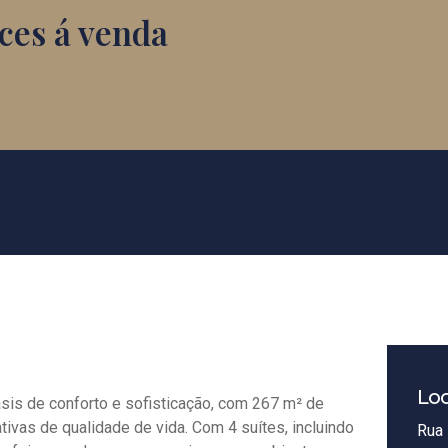
ces á venda
Loc
is de conforto e sofisticação, com 267 m² de
tivas de qualidade de vida. Com 4 suítes, incluindo
Rua 