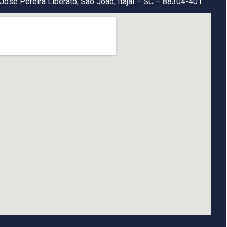
José Pereira Liberato, São João, Itajaí – SC – 88304-401