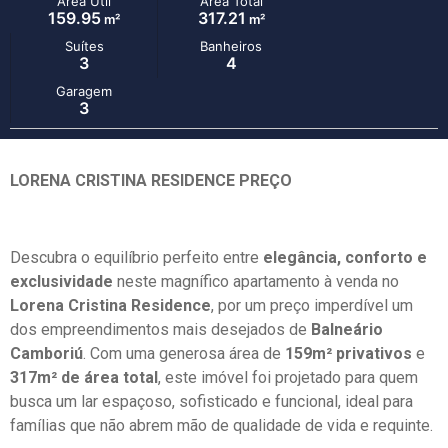
Área Útil
Área Total
159.95
317.21
m²
m²
Suítes
Banheiros
3
4
Garagem
3
LORENA CRISTINA RESIDENCE PREÇO
Descubra o equilíbrio perfeito entre
elegância, conforto e
exclusividade
neste magnífico apartamento à venda no
Lorena Cristina Residence
, por um preço imperdível um
dos empreendimentos mais desejados de
Balneário
Camboriú
. Com uma generosa área de
159m² privativos
e
317m² de área total
, este imóvel foi projetado para quem
busca um lar espaçoso, sofisticado e funcional, ideal para
famílias que não abrem mão de qualidade de vida e requinte.