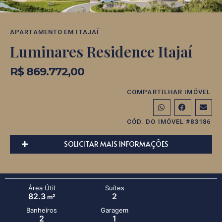
APARTAMENTO
EM
ITAJAÍ
Luminares Residence Itajaí
R$ 869.772,00
COMPARTILHAR IMÓVEL
CÓD. DO IMÓVEL #83186
SOLICITAR MAIS INFORMAÇÕES
Área Útil
Suítes
82.3
2
m²
Banheiros
Garagem
2
1