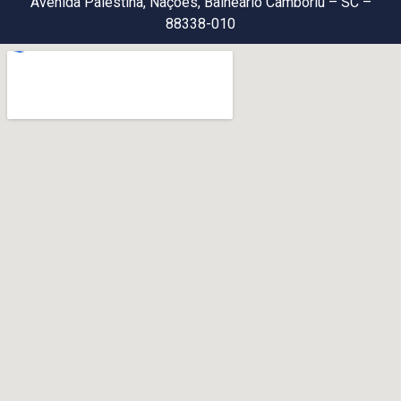
Avenida Palestina, Nações, Balneário Camboriú – SC –
88338-010