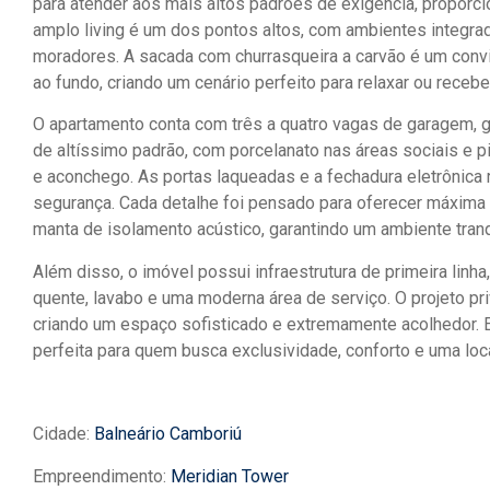
para atender aos mais altos padrões de exigência, proporc
amplo living é um dos pontos altos, com ambientes integr
moradores. A sacada com churrasqueira a carvão é um conv
ao fundo, criando um cenário perfeito para relaxar ou receb
O apartamento conta com três a quatro vagas de garagem, g
de altíssimo padrão, com porcelanato nas áreas sociais e pi
e aconchego. As portas laqueadas e a fechadura eletrôni
segurança. Cada detalhe foi pensado para oferecer máxima 
manta de isolamento acústico, garantindo um ambiente tranq
Além disso, o imóvel possui infraestrutura de primeira linha,
quente, lavabo e uma moderna área de serviço. O projeto pri
criando um espaço sofisticado e extremamente acolhedor. 
perfeita para quem busca exclusividade, conforto e uma loca
Cidade:
Balneário Camboriú
Empreendimento:
Meridian Tower