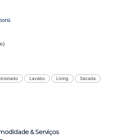
boriú
o)
dicionado
Lavabo
Living
Sacada
modidade & Serviços