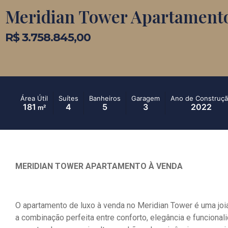
Meridian Tower Apartamento
R$ 3.758.845,00
Área Útil
Suítes
Banheiros
Garagem
Ano de Construç
181
4
5
3
2022
m²
MERIDIAN TOWER APARTAMENTO À VENDA
O apartamento de luxo à venda no Meridian Tower é uma joi
a combinação perfeita entre conforto, elegância e funcional