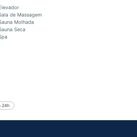
Elevador
Sala de Massagem
Sauna Molhada
Sauna Seca
Spa
a 24h