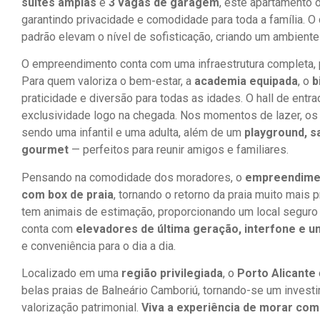
suítes amplas
e
3 vagas de garagem
, este apartamento 
garantindo privacidade e comodidade para toda a família. 
padrão elevam o nível de sofisticação, criando um ambiente
O empreendimento conta com uma infraestrutura completa, 
Para quem valoriza o bem-estar, a
academia equipada
, o
b
praticidade e diversão para todas as idades. O hall de entr
exclusividade logo na chegada. Nos momentos de lazer, o
sendo uma infantil e uma adulta, além de um
playground, s
gourmet
— perfeitos para reunir amigos e familiares.
Pensando na comodidade dos moradores, o
empreendimen
com box de praia
, tornando o retorno da praia muito mais p
tem animais de estimação, proporcionando um local seguro p
conta com
elevadores de última geração, interfone e 
e conveniência para o dia a dia.
Localizado em uma
região privilegiada
, o
Porto Alicante
belas praias de Balneário Camboriú, tornando-se um investi
valorização patrimonial.
Viva a experiência de morar co