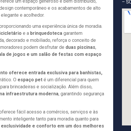
oferece um espaço generoso e bem distribuído,
– S
O design contemporâneo e os acabamentos de alto
 elegante e acolhedor.
proporcionando uma experiência única de moradia.
icicletário
e a
brinquedoteca
garantem
ada, decorado e mobiliado, reforça o conceito de
s moradores podem desfrutar de
duas piscinas
,
ala de jogos e um salão de festas com espaço
to oferece entrada exclusiva para banhistas,
rático. O
espaço pet
é um diferencial para quem
ara brincadeiras e socialização. Além disso,
uma infraestrutura moderna
, garantindo segurança
oferece fácil acesso a comércios, serviços e às
mento inteligente tanto para moradia quanto para
m exclusividade e conforto em um dos melhores