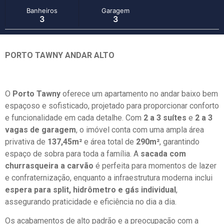
Banheiros
Garagem
3
3
PORTO TAWNY ANDAR ALTO
O
Porto Tawny
oferece um apartamento no andar baixo bem
espaçoso e sofisticado, projetado para proporcionar conforto
e funcionalidade em cada detalhe. Com
2 a 3 suítes
e
2 a 3
vagas de garagem
, o imóvel conta com uma ampla área
privativa de
137,45m²
e área total de
290m²
, garantindo
espaço de sobra para toda a família. A
sacada com
churrasqueira a carvão
é perfeita para momentos de lazer
e confraternização, enquanto a infraestrutura moderna inclui
espera para split, hidrômetro e gás individual
,
assegurando praticidade e eficiência no dia a dia.
Os acabamentos de alto padrão e a preocupação com a