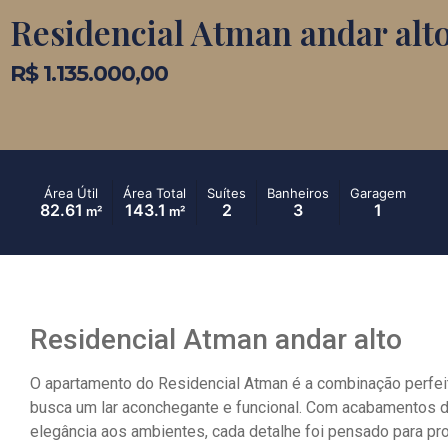
Residencial Atman andar alt
R$ 1.135.000,00
Área Útil
Área Total
Suítes
Banheiros
Garagem
82.61
143.1
2
3
1
m²
m²
Residencial Atman andar alto
O apartamento do Residencial Atman é a combinação perfei
busca um lar aconchegante e funcional. Com acabamentos d
elegância aos ambientes, cada detalhe foi pensado para pro