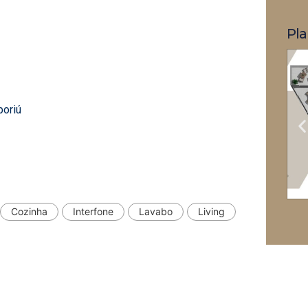
Pla
boriú
Cozinha
Interfone
Lavabo
Living