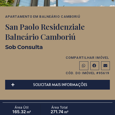
APARTAMENTO
EM
BALNEÁRIO CAMBORIÚ
San Paolo Residenziale
Balneário Camboriú
Sob Consulta
COMPARTILHAR IMÓVEL
CÓD. DO IMÓVEL #95619
SOLICITAR MAIS INFORMAÇÕES
Área Útil
Área Total
165.32
271.74
m²
m²