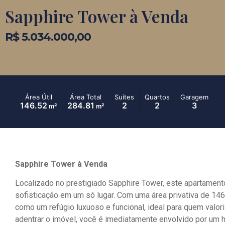
Sapphire Tower à Venda
R$ 5.034.000,00
Área Útil
Área Total
Suítes
Quartos
Garagem
146.52
284.81
2
2
3
m²
m²
Sapphire Tower à Venda
Localizado no prestigiado Sapphire Tower, este apartamento
sofisticação em um só lugar. Com uma área privativa de 146
como um refúgio luxuoso e funcional, ideal para quem valori
adentrar o imóvel, você é imediatamente envolvido por um h