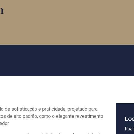
h
 de sofisticação e praticidade, projetado para
tos de alto padrão, como o elegante revestimento
Loc
edor.
Rua 