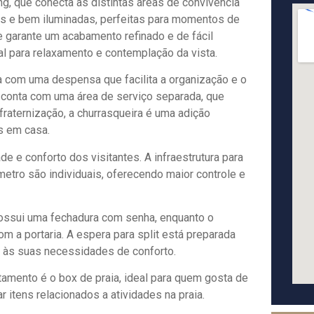
ng, que conecta as distintas áreas de convivência
las e bem iluminadas, perfeitas para momentos de
e garante um acabamento refinado e de fácil
l para relaxamento e contemplação da vista.
da com uma despensa que facilita a organização e o
conta com uma área de serviço separada, que
raternização, a churrasqueira é uma adição
os em casa.
e e conforto dos visitantes. A infraestrutura para
metro são individuais, oferecendo maior controle e
possui uma fechadura com senha, enquanto o
m a portaria. A espera para split está preparada
e às suas necessidades de conforto.
tamento é o box de praia, ideal para quem gosta de
r itens relacionados a atividades na praia.