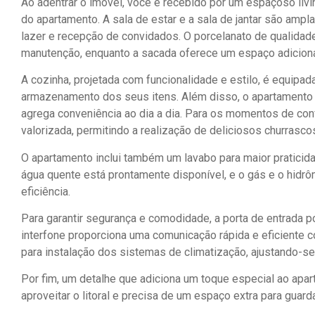
Ao adentrar o imóvel, você é recebido por um espaçoso livi
do apartamento. A sala de estar e a sala de jantar são amp
lazer e recepção de convidados. O porcelanato de qualidad
manutenção, enquanto a sacada oferece um espaço adiciona
A cozinha, projetada com funcionalidade e estilo, é equipa
armazenamento dos seus itens. Além disso, o apartamento 
agrega conveniência ao dia a dia. Para os momentos de conf
valorizada, permitindo a realização de deliciosos churrasc
O apartamento inclui também um lavabo para maior praticidad
água quente está prontamente disponível, e o gás e o hidrô
eficiência.
Para garantir segurança e comodidade, a porta de entrada 
interfone proporciona uma comunicação rápida e eficiente co
para instalação dos sistemas de climatização, ajustando-s
Por fim, um detalhe que adiciona um toque especial ao apar
aproveitar o litoral e precisa de um espaço extra para guarda