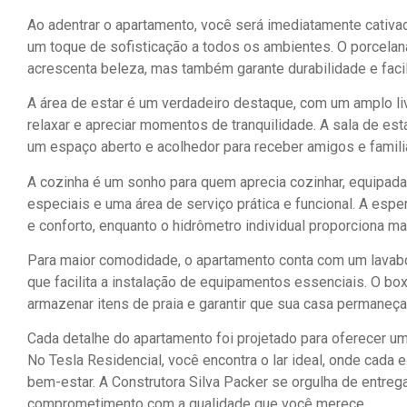
Ao adentrar o apartamento, você será imediatamente cativ
um toque de sofisticação a todos os ambientes. O porcelan
acrescenta beleza, mas também garante durabilidade e faci
A área de estar é um verdadeiro destaque, com um amplo liv
relaxar e apreciar momentos de tranquilidade. A sala de esta
um espaço aberto e acolhedor para receber amigos e famili
A cozinha é um sonho para quem aprecia cozinhar, equipa
especiais e uma área de serviço prática e funcional. A esper
e conforto, enquanto o hidrômetro individual proporciona m
Para maior comodidade, o apartamento conta com um lavabo ad
que facilita a instalação de equipamentos essenciais. O box 
armazenar itens de praia e garantir que sua casa permaneça
Cada detalhe do apartamento foi projetado para oferecer um e
No Tesla Residencial, você encontra o lar ideal, onde cada
bem-estar. A Construtora Silva Packer se orgulha de entreg
comprometimento com a qualidade que você merece.