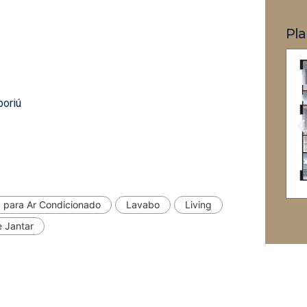
Pla
boriú
 para Ar Condicionado
Lavabo
Living
e Jantar