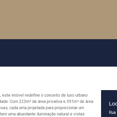
 este imóvel redefine o conceito de luxo urbano
ade. Com 223m² de área privativa e 391m² de área
Loc
çosas, cada uma projetada para proporcionar um
Rua 
ntem uma abundante iluminação natural e vistas