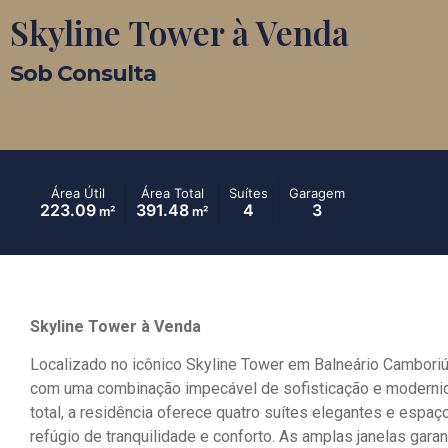
Skyline Tower à Venda
Sob Consulta
Área Útil
Área Total
Suítes
Garagem
223.09
391.48
4
3
m²
m²
Skyline Tower à Venda
Localizado no icônico Skyline Tower em Balneário Camboriú,
com uma combinação impecável de sofisticação e modernid
total, a residência oferece quatro suítes elegantes e espa
refúgio de tranquilidade e conforto. As amplas janelas gara