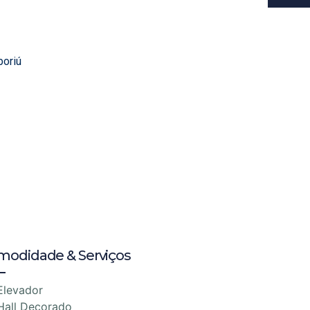
boriú
modidade & Serviços
Elevador
Hall Decorado