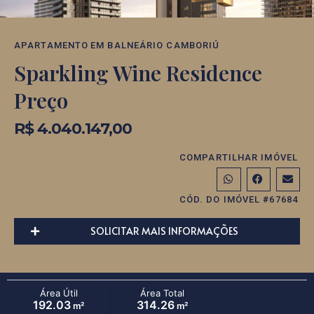
APARTAMENTO
EM
BALNEÁRIO CAMBORIÚ
Sparkling Wine Residence
Preço
R$ 4.040.147,00
COMPARTILHAR IMÓVEL
CÓD. DO IMÓVEL #67684
SOLICITAR MAIS INFORMAÇÕES
Área Útil
Área Total
192.03
314.26
m²
m²