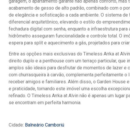
garagem, o apartamento garante não apenas conforto, mas
acabamento de gesso de alto padrão, combinado com o porc
de elegância e sofisticação a cada ambiente. O sistema de
diferencial arquitetônico, elevando o estilo do empreendim
fechadura digital com senha, enquanto a infraestrutura para
hidrômetro asseguram funcionalidade e controle total. O i
espera para split e aquecimento a gás, projetados para cri
Entre as opções mais exclusivas do Timeless Arrka at Alvi
direito duplo e a penthouse com um terraço particular, que 
amplos são ideais para desfrutar de momentos de lazer e c
com churrasqueira à carvão, complementa perfeitamente o li
receber amigos e familiares. Além disso, o Garden House 
e praticidade, tornando este imóvel uma escolha excepciona
refinado. O Timeless Arrka at Alvin não é apenas um lugar p
se encontram em perfeita harmonia.
Cidade:
Balneário Camboriú