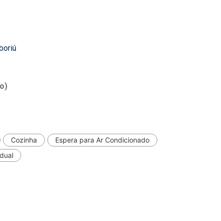
boriú
o)
Cozinha
Espera para Ar Condicionado
dual