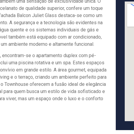
 também uma sensação de exclusividade única. O
elanato de qualidade superior, confere um toque
 fachada Balcon Juliet Glass destaca-se como um
ento. A segurança e a tecnologia são evidentes na
 água quente e os sistemas individuais de gás e
móvel também está equipado com ar condicionado,
ar um ambiente moderno e altamente funcional.
n, encontram-se o apartamento duplex com pé-
inclui uma piscina rotativa e um spa. Estes espaços
onvívio em grande estilo. A área gourmet, equipada
ving e o terraço, criando um ambiente perfeito para
e o Townhouse oferecem a fusão ideal de elegância
l para quem busca um estilo de vida sofisticado e
ara viver, mas um espaço onde o luxo e o conforto