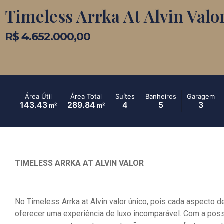
Timeless Arrka At Alvin Valo
R$ 4.652.000,00
Área Útil
Área Total
Suítes
Banheiros
Garagem
143.43
289.84
4
5
3
m²
m²
TIMELESS ARRKA AT ALVIN VALOR
No Timeless Arrka at Alvin valor único, pois cada aspecto 
oferecer uma experiência de luxo incomparável. Com a possi