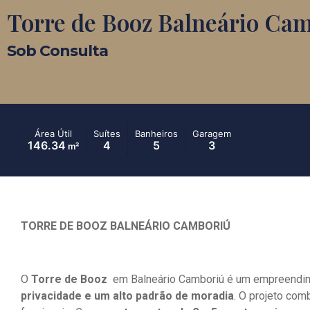
Torre de Booz Balneário Ca
Sob Consulta
Área Útil
Suítes
Banheiros
Garagem
146.34
4
5
3
m²
TORRE DE BOOZ BALNEÁRIO CAMBORIÚ
O
Torre de Booz
em Balneário Camboriú é um empreendi
privacidade e um alto padrão de moradia
. O projeto co