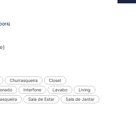
boriú
o)
Churrasqueira
Closet
ionado
Interfone
Lavabo
Living
asqueira
Sala de Estar
Sala de Jantar