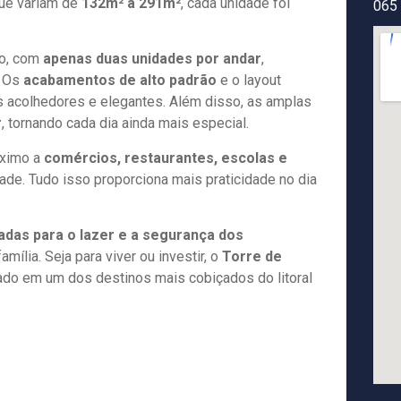
ue variam de
132m² a 291m²
, cada unidade foi
065
to, com
apenas duas unidades por andar
,
. Os
acabamentos de alto padrão
e o layout
tes acolhedores e elegantes. Além disso, as amplas
r
, tornando cada dia ainda mais especial.
óximo a
comércios, restaurantes, escolas e
idade. Tudo isso proporciona mais praticidade no dia
das para o lazer e a segurança dos
mília. Seja para viver ou investir, o
Torre de
cado em um dos destinos mais cobiçados do litoral