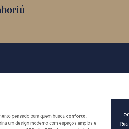
mboriú
Loc
mento pensado para quem busca
conforto,
mbina um design moderno com espaços amplos e
Rua 