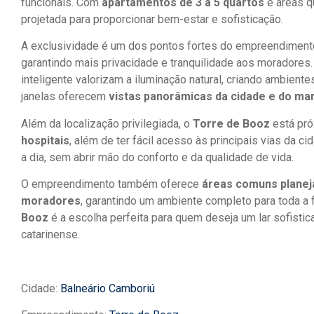
funcionais. Com
apartamentos de 3 a 5 quartos
e áreas q
projetada para proporcionar bem-estar e sofisticação.
A exclusividade é um dos pontos fortes do empreendimen
garantindo mais privacidade e tranquilidade aos moradores
inteligente valorizam a iluminação natural, criando ambien
janelas oferecem
vistas panorâmicas da cidade e do ma
Além da localização privilegiada, o
Torre de Booz
está pr
hospitais
, além de ter fácil acesso às principais vias da c
a dia, sem abrir mão do conforto e da qualidade de vida.
O empreendimento também oferece
áreas comuns planeja
moradores
, garantindo um ambiente completo para toda a fa
Booz
é a escolha perfeita para quem deseja um lar sofisti
catarinense.
Cidade:
Balneário Camboriú