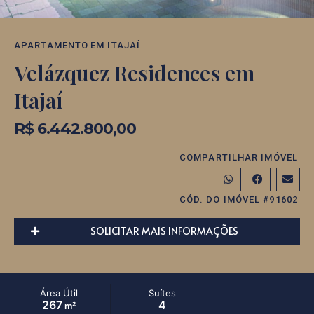
APARTAMENTO
EM
ITAJAÍ
Velázquez Residences em
Itajaí
R$ 6.442.800,00
COMPARTILHAR IMÓVEL
CÓD. DO IMÓVEL #91602
SOLICITAR MAIS INFORMAÇÕES
Área Útil
Suítes
267
4
m²