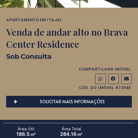
APARTAMENTO
EM
ITAJAÍ
Venda de andar alto no Brava
Center Residence
Sob Consulta
COMPARTILHAR IMÓVEL
CÓD. DO IMÓVEL #72945
SOLICITAR MAIS INFORMAÇÕES
Área Útil
Área Total
186.5
284.16
m²
m²