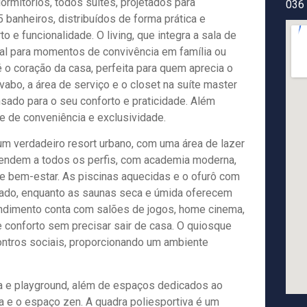
ormitórios, todos suítes, projetados para
036
banheiros, distribuídos de forma prática e
 e funcionalidade. O living, que integra a sala de
deal para momentos de convivência em família ou
 o coração da casa, perfeita para quem aprecia o
abo, a área de serviço e o closet na suíte master
sado para o seu conforto e praticidade. Além
e de conveniência e exclusividade.
um verdadeiro resort urbano, com uma área de lazer
atendem a todos os perfis, com academia moderna,
 e bem-estar. As piscinas aquecidas e o ofurô com
tado, enquanto as saunas seca e úmida oferecem
endimento conta com salões de jogos, home cinema,
e conforto sem precisar sair de casa. O quiosque
ontros sociais, proporcionando um ambiente
ca e playground, além de espaços dedicados ao
a e o espaço zen. A quadra poliesportiva é um