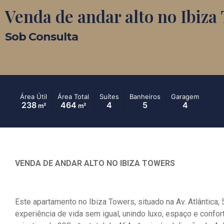
Venda de andar alto no Ibiza
Sob Consulta
Área Útil
Área Total
Suítes
Banheiros
Garagem
238
464
4
5
4
m²
m²
VENDA DE ANDAR ALTO NO IBIZA TOWERS
Este apartamento no Ibiza Towers, situado na Av. Atlântica
experiência de vida sem igual, unindo luxo, espaço e conf