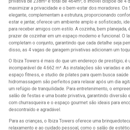
privativa de 238m² e total de 464m², o imóvel dispõe de 4 d
maximizar a privacidade e o bem-estar dos moradores. Os 5 
elegante, complementam a estrutura, proporcionando conforto
estar e jantar, oferece um ambiente amplo e sofisticado, i
para receber amigos com estilo. A cozinha, bem planejada, é
prazer de cozinhar em um espaço moderno e funcional. O lav
completam o conjunto, garantindo que cada detalhe seja pen
disso, as 4 vagas de garagem privativas adicionam um toqu
O Ibiza Towers é mais do que um endereço de prestígio; é 
incomparável de 4.662 m². As instalações são variadas e 
espaço fitness, e studio de pilates para quem busca saúde
hidromassagem são perfeitos para relaxar após um dia agi
um refúgio de tranquilidade. Para entretenimento, o empre
salão de festas e uma boate privativa, garantindo diversão 
com churrasqueira e o espaço gourmet são ideais para enc
descontraído e agradável.
Para as crianças, o Ibiza Towers oferece uma brinquedote
relaxamento e ao cuidado pessoal, como o salão de estétic