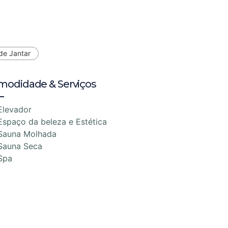
de Jantar
modidade & Serviços
Elevador
Espaço da beleza e Estética
Sauna Molhada
Sauna Seca
Spa