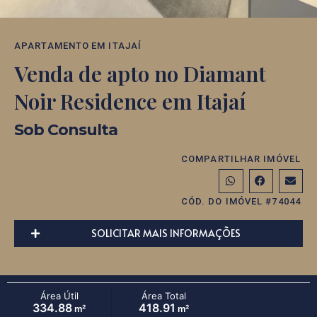
APARTAMENTO
EM
ITAJAÍ
Venda de apto no Diamant
Noir Residence em Itajaí
Sob Consulta
COMPARTILHAR IMÓVEL
CÓD. DO IMÓVEL #74044
SOLICITAR MAIS INFORMAÇÕES
Área Útil
Área Total
334.88
418.91
m²
m²