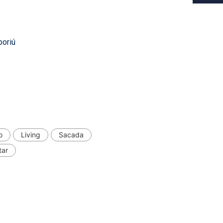
boriú
o
Living
Sacada
tar