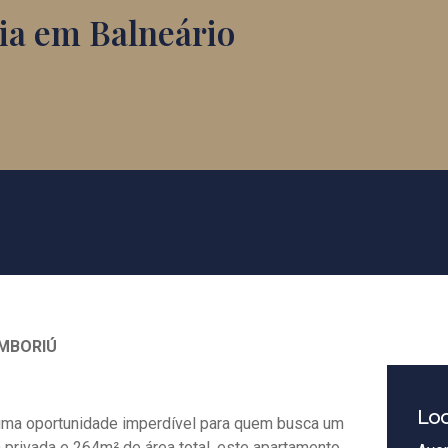
aia em Balneário
AMBORIÚ
Loc
 uma oportunidade imperdível para quem busca um
 privada e 264m² de área total, este apartamento