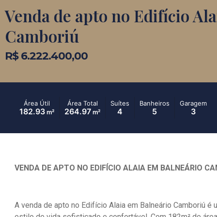
Venda de apto no Edifício Al
Camboriú
R$ 6.222.400,00
Área Útil
Área Total
Suítes
Banheiros
Garagem
182.93
264.97
4
5
3
m²
m²
VENDA DE APTO NO EDIFÍCIO ALAIA EM BALNEÁRIO C
A venda de apto no Edifício Alaia em Balneário Camboriú é
estilo de vida sofisticado e confortável. Com 182m² de área