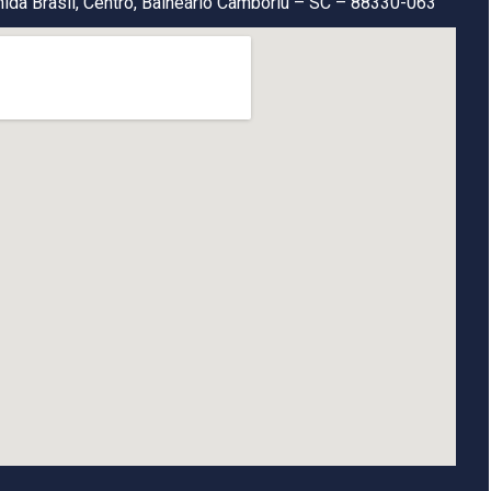
ida Brasil, Centro, Balneário Camboriú – SC – 88330-063