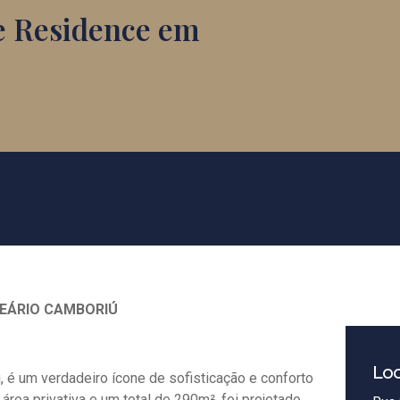
e Residence em
NEÁRIO CAMBORIÚ
Loc
 é um verdadeiro ícone de sofisticação e conforto
área privativa e um total de 290m², foi projetado