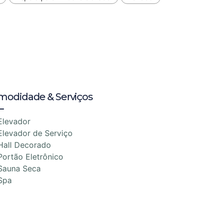
modidade & Serviços
Elevador
Elevador de Serviço
Hall Decorado
Portão Eletrônico
Sauna Seca
Spa