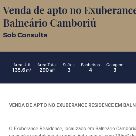
Venda de apto no Exuberanc
Balneário Camboriú
Sob Consulta
Área Útil
Área Total
Suítes
Banheiros
Garagem
135.6
290
3
4
3
m²
m²
VENDA DE APTO NO EXUBERANCE RESIDENCE EM BAL
O Exuberance Residence, localizado em Balneário Camboriú,
no cenário imobiliário da região. Este imóvel, com 135m² de 