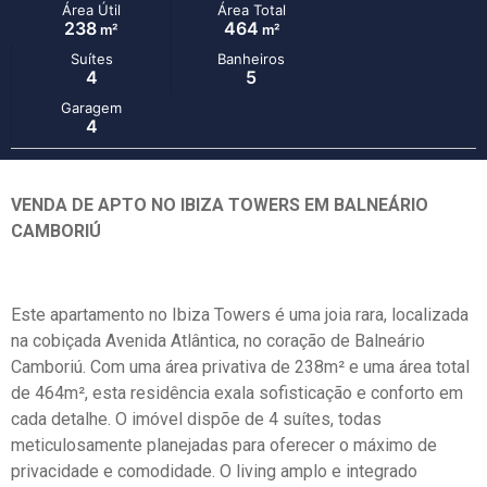
Área Útil
Área Total
238
464
m²
m²
Suítes
Banheiros
4
5
Garagem
4
VENDA DE APTO NO IBIZA TOWERS EM BALNEÁRIO
CAMBORIÚ
Este apartamento no Ibiza Towers é uma joia rara, localizada
na cobiçada Avenida Atlântica, no coração de Balneário
Camboriú. Com uma área privativa de 238m² e uma área total
de 464m², esta residência exala sofisticação e conforto em
cada detalhe. O imóvel dispõe de 4 suítes, todas
meticulosamente planejadas para oferecer o máximo de
privacidade e comodidade. O living amplo e integrado