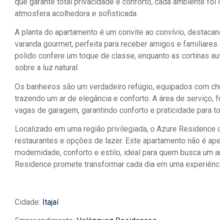
que garante total privacidade e conforto, cada ambiente fo
atmosfera acolhedora e sofisticada.
A planta do apartamento é um convite ao convívio, destaca
varanda gourmet, perfeita para receber amigos e familiar
polido confere um toque de classe, enquanto as cortinas a
sobre a luz natural.
Os banheiros são um verdadeiro refúgio, equipados com ch
trazendo um ar de elegância e conforto. A área de serviço,
vagas de garagem, garantindo conforto e praticidade para 
Localizado em uma região privilegiada, o Azure Residence o
restaurantes e opções de lazer. Este apartamento não é ape
modernidade, conforto e estilo, ideal para quem busca um a
Residence promete transformar cada dia em uma experiênci
Cidade:
Itajaí