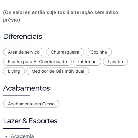
(Os valores estão sujeitos á alteração sem aviso
prévio)
Diferenciais
Área de serviço
Churrasqueira
Cozinha
Espera para Ar Condicionado
Interfone
Lavabo
Living
Medidor de Gás Individual
Acabamentos
Acabamento em Gesso
Lazer & Esportes
Academia