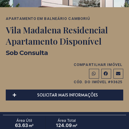
APARTAMENTO
EM
BALNEÁRIO CAMBORIÚ
Vila Madalena Residencial
Apartamento Disponível
Sob Consulta
COMPARTILHAR IMÓVEL
CÓD. DO IMÓVEL #93625
SOLICITAR MAIS INFORMAÇÕES
Área Útil
Área Total
63.63
124.09
m²
m²