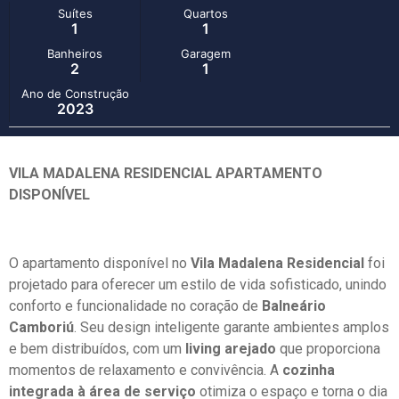
Suítes
Quartos
1
1
Banheiros
Garagem
2
1
Ano de Construção
2023
VILA MADALENA RESIDENCIAL APARTAMENTO
DISPONÍVEL
O apartamento disponível no
Vila Madalena Residencial
foi
projetado para oferecer um estilo de vida sofisticado, unindo
conforto e funcionalidade no coração de
Balneário
Camboriú
. Seu design inteligente garante ambientes amplos
e bem distribuídos, com um
living arejado
que proporciona
momentos de relaxamento e convivência. A
cozinha
integrada à área de serviço
otimiza o espaço e torna o dia