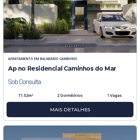
APARTAMENTO
EM
BALNEÁRIO CAMBORIÚ
Ap no Residencial Caminhos do Mar
Sob Consulta
71.52m²
2 Dormitórios
1 Vagas
MAIS DETALHES