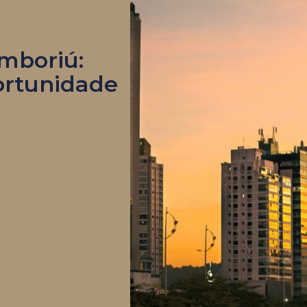
amboriú:
ortunidade