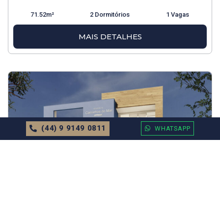
71.52m²
2 Dormitórios
1 Vagas
MAIS DETALHES
(44) 9 9149 0811
WHATSAPP