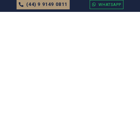
(44) 9 9149 0811
WHATSAPP
APARTAMENTO
EM
BALNEÁRIO CAMBORIÚ
Apartamento no Edifício Residencial
Caminhos do Mar
Sob Consulta